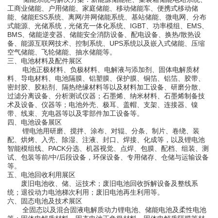
工商业储能、户用储能、家庭储能、移动储能车、便携式
移动
储
能
、储能
ESS系统、离网/并网储能系统、基站储能、微电网、分布
式能源、光储系统，光储充一体化系统
、
IGBT、功率模组、
EMS、
BMS、储能逆变器、
储能安全消防设备、配电设备、换热/散热设
备、
能源互联网技术、
控制系统、
UPS系统以及嵌入式储能、
压缩
空气储能、
飞轮储能、抽水储能等
。
三、电池材料及配件展区
电池
正极材料、负极材料、电解液与添加剂、
固体电解质材
料、
导电材料、电池隔膜、铝塑膜、保护膜、铜箔、铝箔、胶带、
密封胶
、
胶粘剂
、隔热绝缘材料等以及材料加工设备、
研磨
分散、
过滤分离设备、分析测试仪器；石墨烯、纳米材料、
石墨烯制备技
术及设备、仪器等；
电池外壳、极耳、盖帽、支架、连接器、镍
带、线束、充电器等以及零部件加工设备等
。
四、电池设备展区
锂电池用研磨、搅拌、涂布、对辊、分条、制片、卷绕、装
配、烘烤、入壳、除湿、注液、封口、焊接、化成等，以及锂电池
智能模组线、
PACK分选、机器视觉、点焊、包膜、配档、组装、测
试、包装等
前
/中/后段
设备，环保设备、专用储存、仓储与运输设备
等。
五
、电池回收利用展区
废旧电池收、储、运技术；废旧电池回收拆解设备及整线系
统；退役动力电池梯次利用；废旧电池再生利用等。
六
、固态电池
及技术
展区
全固态以及混合固液电解质动力锂电池、储能电池及柔性电池