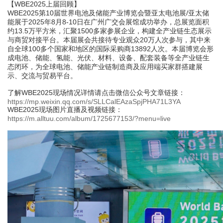
【
WBE2025上届回顾
】
WBE2025
第
10
届世界电池及储能产业博览会暨亚太电池展
/
亚太储
能展于
2025
年
8
月
8-10
日在广州广交会展馆成功举办，总展览面积
约
13.5
万
平方米，汇聚
1500
多家
参展企业，构建全产业链生态展示
与商贸对接平台。本届展会共接待专业观众
20
万人次
参与，其中来
自
全球
100
多个国家和地区
的国际采购商
13892
人次
。本届博览会形
成电池、储能、氢能、光伏、材料、设备、配套装备等全产业链生
态闭环，为全球电池、储能产业链制造商及应用端买家群搭建展
示、交流与贸易平台。
了解
WBE2025
现场情况详情请点击微信公众号文章链接：
https://mp.weixin.qq.com/s/SLLCalEAzaSpjPHA71L3YA
WBE2025
现场图片直播及视频链接：
https://m.alltuu.com/album/1725677153/?menu=live