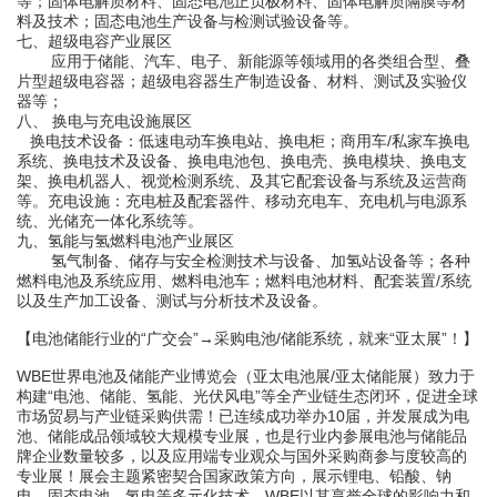
等；固体电解质材料、固态电池正负极材料、固体电解质隔膜等材
料及技术；固态电池生产设备与检测试验设备等。
七
、超级电容产业展区
应用于储能、汽车、电子、新能源等领域用的各类组合型、叠
片型超级电容器；超级电容器生产制造设备、材料、测试及实验仪
器等；
八、
换电与充电设施展区
换电技术设备：
低速电动车换电站、换电柜；
商用车
/私家车
换电
系统、换电技术及设备、换电电池包、换电壳、换电模块、换电支
架、换电机器人、视觉检测系统、及其它配套设备与系统及运营商
等。
充电设施：
充电桩及配套器件、移动充电车
、
充电机与电源系
统、光储充一体化系统等。
九
、
氢能与氢燃料电池产业展区
氢气制备、储存与安全检测技术与设备、加氢站设备等；各种
燃料电池及系统应用、燃料电池车；燃料电池材料、配套装置
/系统
以及生产加工设备、测试与分析技术及设备。
【电池
储能
行业的
“广交会”
→
采购电池
/储能系统
，就来
“
亚太展
”！】
WBE
世界电池
及储能产业博览会（亚太电池展
/
亚太储能展
）
致力于
构建
“电池、储能、氢能、光伏风电”等全产业链生态闭环
，促进全球
市场贸易与产业链采购供需！已连续成功举办
10
届，并发展成为电
池、储能成品领域较大规模专业展，也是行业内参展电池与储能品
牌企业数量较多，以及应用端专业观众与国外采购商参与度较
高的
专业展！展会主题紧密契合国家政策方向，展示锂电、铅酸、钠
电、固态电池、氢电等多元化技术。
WBE
以其享誉全球的影响力
和