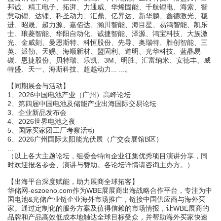
邦诚、精工电子、拓湃、力通威、华烯固能、千航锂电、海索、智
慧动锂、达锂、科圣动力、汇鼎、亿昇达、新华鹏、鑫德激光、稳
进、昭晟、超力源、嘉佰达、瀚川智能、海目星、易鸿智能、凯乐
士、琅菱智能、华阳自动化、诚捷智能、泽源、鸿宝科技、大族激
光、金威刻、曼恩斯特、科恒股份、先导、奥瑞特、胜创智能、三
英、派勒、天赐、海顺新材、盟固利、道明、光华科技、蓝晶易
碳、恩捷股份、贝特瑞、乐凯、
3M
、明胜、汇富纳米、安德丰、威
特盛、天一、海斯科技、超越动力
... ...。
【同期
展会与
活动】
1
、
2026
中国电池产业（广州）高峰论坛
2
、
第四届中国电池及储能产业出海国际交易论坛
3
、企业新品发布会
4
、
2026
世界电池之夜
5、
国际买家团工厂考察活动
6
、
2026
广州国际太阳能光伏展（广交会展馆
B
区）
...
（以上各大主题论坛，组委会特向企业征集优秀项目演讲分享，同
时欢迎报名参会、演讲与赞助。各论坛详情请咨询主办方。）
【
出海平台深度赋能，助力展商全球拓客
】
华储网
-eszoeno.com作为WBE
展展商出海战略合作平台，专注为中
国
电池
&光储
产业链企业
海外市场推广，链接中国供应商与海外买
家。通过定制化的服务方案及值得信赖的市场情报，让
WBE展商的
品牌和产品高效低成本地触达全球目标受众，并帮助海外买家快速