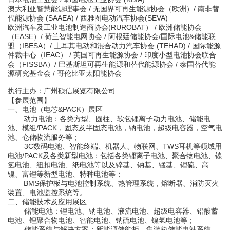
澳大利亚智慧能源理事会
/
无国界可再生能源协会（欧洲）
/
南非替
代能源协会
(SAAEA) /
西雅图电动汽车协会
(SEVA)
欧洲汽车及工业电池制造商协会
(
RUROBAT
）
/
欧洲储能协会
（
EASE
）
/
荷兰智能电网协会
/
阿根廷储能协会
/
国际电池
&
储能联
盟（
IBESA
）
/
土耳其电动和混合动力汽车协会
(TEHAD)
/
国际能源
仲裁中心（
IEAC
）
/
英国可再生能源协会
/
印度小型电池协会联合
会（
FISSBA
）
/
巴基斯坦可再生能源和替代能源协会
/
泰国替代能
源研究基金会
/
哥伦比亚太阳能协会
执行主办：
广州硕信展览有限公司
【
参展范围
】
一、电池（电芯
&PACK）展区
动力电池：
各类方型、圆柱、软包锂离子动力电池、储能电
池、模组/PACK，固态及半固态电池，钠电池，超级电容器，空气电
池、仓储物流服务等；
3C数码电池、智能终端
、机器人
、
物联网、
TWS耳机等领域
用
电池
/PACK及各类新型电池：
包括各类锂离子电池、聚合物电池、镍
氢电池、纽扣电池、纸电池等以及锌基、钠基、锰基、锂硫、高
镍、富锂等新型电池、特种电池等；
BMS保护板与电池控制系统、热管理系统，熔断器、消防灭火
装置、电池监控系统等
。
二、储能技术
及应用
展区
储能电池：
锂电池、钠电池、液流电池、超级电容器、铅酸蓄
电池、锂聚合物电池、智能电池、钠硫电池、镍氢电池等；
储能系统与解决方案：
新能源储能柜、集装箱储能电站系统、