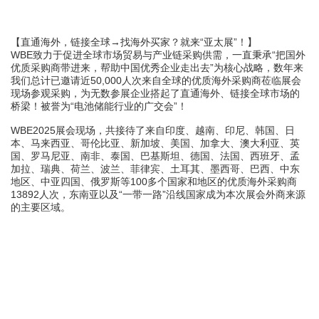
【
直通海外，链接全球
→找海外买家？就来“亚太展”！
】
WBE
致力于
促进全球市场贸易与产业链采购供需，
一直秉承
“把国外
优质采购商带进来，帮助中国优秀企业走出去”为核心战略，数年来
我们总计已邀请近
50,000
人次来自全球的优质海外采购商莅临展会
现场参观采购，为无数参展企业搭起了直通海外、链接全球市场的
桥梁！被誉为“电池储能行业的广交会”！
WBE2025
展会现场，共接待了来自印度、越南、印尼、韩国、日
本、马来西亚、哥伦比亚、新加坡、美国、加拿大、澳大利亚、英
国、
罗马尼亚、
南非、泰国、巴基斯坦、德国、法国、西班牙、孟
加拉、瑞典、荷兰、波兰、菲律宾、土耳其、墨西哥、巴西、中东
地区、中亚四国、俄罗斯等
100
多个国家和地区的优质海外采购商
13892
人次，东南亚以及“一带一路”沿线国家成为本次展会外商来源
的主要区域。