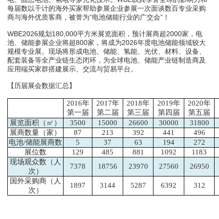
每届数以千计的海外买家帮助参展企业参展一次面谈数百专业采购
商与海外优质客商，被誉
为
“电池
储能
行业的广交会
”！
WBE202
6
规划
180,
000
平方
米展览面积，预计展商超
2
000
家
，电
池、储能参展企业将超
80
0
家，
将成为
20
2
6
年度电池储能领域较大
规模专业展。现场将形成电池、储能、氢能、光伏、材料、设备、
配套装备等全产业链生态闭环，为全球电池、储能产业链制造商及
应用端买家群搭建展示、交流与贸易平台。
【历届展会数据汇总】
2016年
2017年
2018年
2019年
2020年
第一届
第二届
第三届
第四届
第五届
展览面积（㎡）
3500
15000
26600
30000
31800
展商数
量
（家）
87
213
392
441
496
电池
/储能
展商数
5
37
63
194
272
展位数
129
485
881
1092
1183
现场观众数（人
7378
18756
23970
27560
26950
次）
国外采购商（人
1897
3144
5287
6392
312
次）