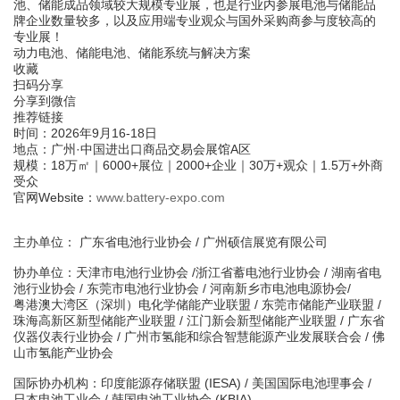
池、储能成品领域较大规模专业展，也是行业内参展电池与储能品
牌企业数量较多，以及应用端专业观众与国外采购商参与度较高的
专业展！
动力电池、储能电池、储能系统与解决方案
收藏
扫码分享
分享到微信
推荐链接
时间：
202
6
年
9
月
16
-1
8
日
地点：广州
·中国进出口商品交易会展馆A区
规模：
18万
㎡｜
60
00+展位｜
20
00+企业｜
30万
+观众｜
1.5万
+外商
受众
官网
Website：
www.
battery
-
expo
.com
主办单位
：
广东省电池行业协会
/
广州硕信展览有限公司
协办单位
：
天津市电池行业协会
/
浙江省蓄电池行业协会
/
湖南省电
池行业协会
/
东莞市
电池行业协会
/
河南新乡市电池电源协会
/
粤港澳大湾区（深圳）电化学储能产业联盟
/
东莞市储能产业联盟
/
珠海高新区新型储能产业联盟
/
江门新会新型储能产业联盟
/
广东省
仪器仪表行业协会
/
广州市氢能和综合智慧能源产业发展联合会
/
佛
山市氢能产业协会
国际协办机构
：
印度能源存储联盟 (IESA)
/
美国国际电池理事会
/
日本电池工业会
/
韩国电池工业协会
(KBIA)