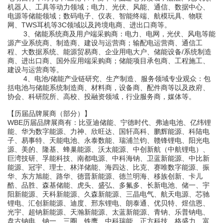
机器人、工具等动力领域；电力、光伏、风能、通信、数据中心、
电源等储能领域；数码电子、仪表、智能终端、航模玩具、物联
网、TWS耳机等3C领域以及跨境电商、进出口商等。
3、
储能系统商及用户端采购商：
电力、电网，光伏、风电等能
源产业系统商、制造商、建设与运营商；输配电运营商、通信工
程、大数据系统、能源贸易商、企业用电大户、储能设备
/系统制造
商、进出口商、国外应用端采购商；储能项目承包商、工程施工、
建设与运营商等。
4、
电池
/储能
产业链研究、生产制造
、
服务
领域专业观众：
包
括电池与储能系统制造商、材料商，设备商、配件商等以及政府、
协会、科研院所、高校、投融资领域，行业服务商，媒体等。
【
历届品牌展商（部分）
】
WBE
历届品牌展商有：比亚迪储能、
宁德时代、弗迪电池、亿纬锂
能、华为数字能源、力神、欣旺达、国轩高科、鹏辉能源、科陆电
子、易事特、天能电池、永泰数能、瑞浦兰钧、赣锋锂电、阳光电
源、美的、隆基、蜂巢能源、沃太能源、中创新航（中航锂电）、
巨湾技研、孚能科技、南都电源、中科海钠、卫蓝新能源、中比新
能源、冠宇、理士、林洋储能、海四达、比克、赛唯数字能源、振
华、东方旭能、路华、德晋新能源、德兰明海、
移族创新、卡儿
酷、
品胜、森基储能、虎头、盛弘、多氟多、长新电池、储一、宇
阳新能源、天科新能源、久森新能源、三晶电气、航天电源、芯驰
锂电、汇创新能源、迪度、邢东锂电、朗泰通、优贝特、煜信恩、
光宇、超钠新能源、天瀚新能源、太蓝新能源、青钠、乐普钠电、
盘古钠电、钠一、三圈、铁鹰、中科瑞能、正方科技、格盛力、富