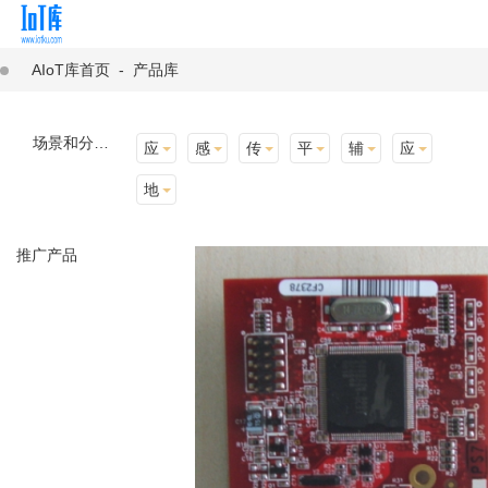
AIoT库首页
-
产品库
场景和分类：
应用场景
感知层
传输层
平台层
辅助产品与材料
应用终端
地址选择
推广产品