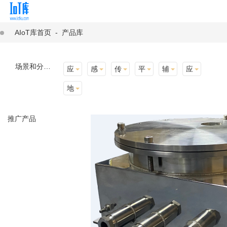
AIoT库首页
-
产品库
场景和分类：
应用场景
感知层
传输层
平台层
辅助产品与材料
应用终端
地址选择
推广产品