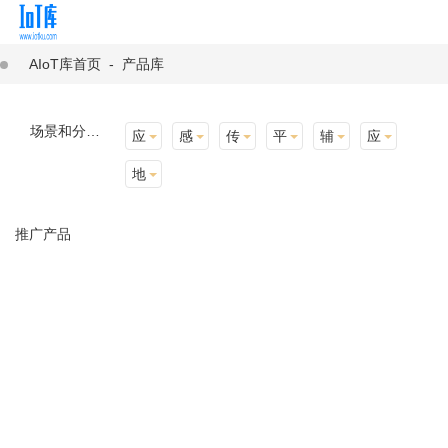
AIoT库首页
-
产品库
场景和分类：
应用场景
感知层
传输层
平台层
辅助产品与材料
应用终端
地址选择
推广产品