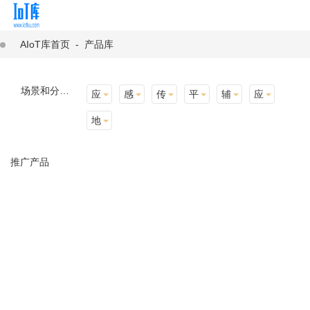
AIoT库首页
-
产品库
场景和分类：
应用场景
感知层
传输层
平台层
辅助产品与材料
应用终端
地址选择
推广产品