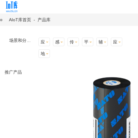
AIoT库首页
-
产品库
场景和分类：
应用场景
感知层
传输层
平台层
辅助产品与材料
应用终端
地址选择
推广产品