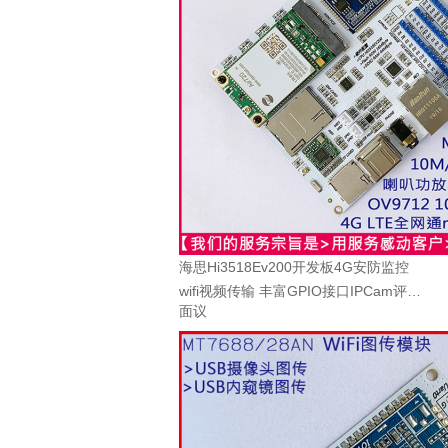
海思Hi3518Ev200开发板4G安防监控
wifi视频传输 丰富GPIO接口IPCam评估
面议
板 安防摄像学习开发板