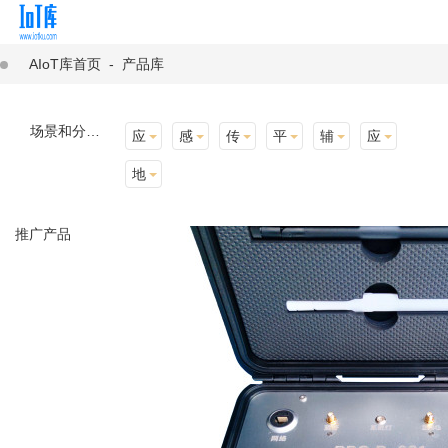
AIoT库首页
-
产品库
场景和分类：
应用场景
感知层
传输层
平台层
辅助产品与材料
应用终端
地址选择
推广产品