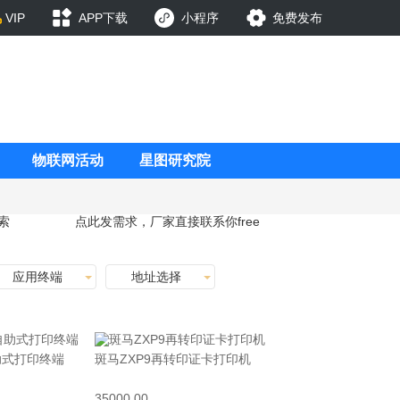
VIP
APP下载
小程序
免费发布
物联网活动
星图研究院
索
点此发需求，厂家直接联系你
free
应用终端
地址选择
助式打印终端
斑马ZXP9再转印证卡打印机
35000.00