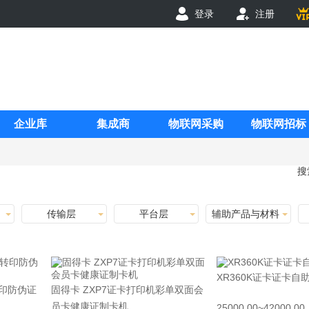
登录
注册
企业库
集成商
物联网采购
物联网招标
搜
传输层
平台层
辅助产品与材料
XR360K证卡证卡自
转印防伪证
固得卡 ZXP7证卡打印机彩单双面会
员卡健康证制卡机
25000.00~42000.00