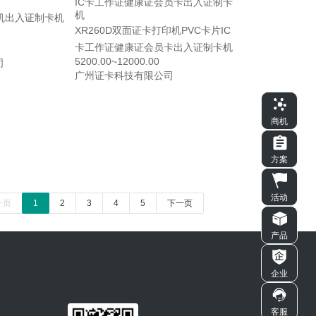
印机出入证制卡机
XR260D双面证卡打印机PVC卡片IC
卡工作证健康证会员卡出入证制卡机
5200.00~12000.00
司
广州证卡科技有限公司
商机
方案
活动
一页
1
2
3
4
5
下一页
产品
企业
客服