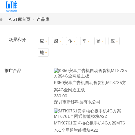
AIoT库首页
-
产品库
场景和分类：
应用场景
感知层
传输层
平台层
辅助产品与材料
应用终端
地址选择
推广产品
K350安卓广告机自动售货机MT8735方
案4G全网通主板
380.00
深圳市新移科技有限公司
MTK6761安卓核心板手机4G方案MT6
761全网通智能模块A22