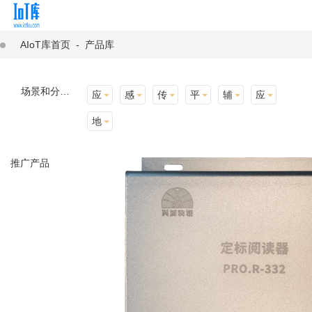
AIoT库首页
-
产品库
场景和分类：
应用场景
感知层
传输层
平台层
辅助产品与材料
应用终端
地址选择
推广产品