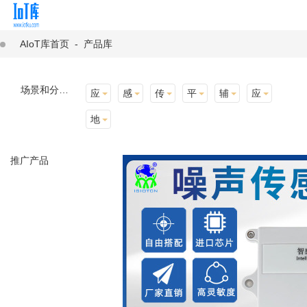
AIoT库首页
-
产品库
场景和分类：
应用场景
感知层
传输层
平台层
辅助产品与材料
应用终端
地址选择
推广产品