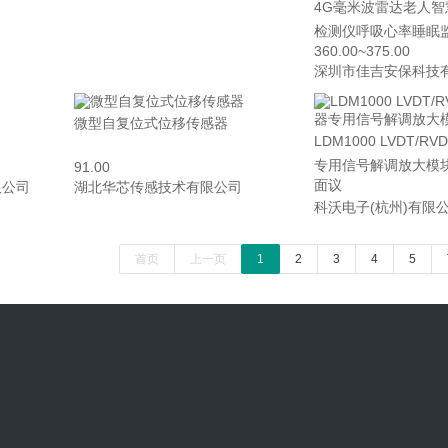
4G毫米波雷达老人
检测仪呼吸心率睡眠
360.00~375.00
深圳市佳吉安保科技
微型自复位式位移传感器
LDM1000 LVDT/R
专用信号解调放大模
91.00
面议
限公司
湖北华芯传感技术有限公司
科沃电子(杭州)有限
首页
上一页
1
2
3
4
5