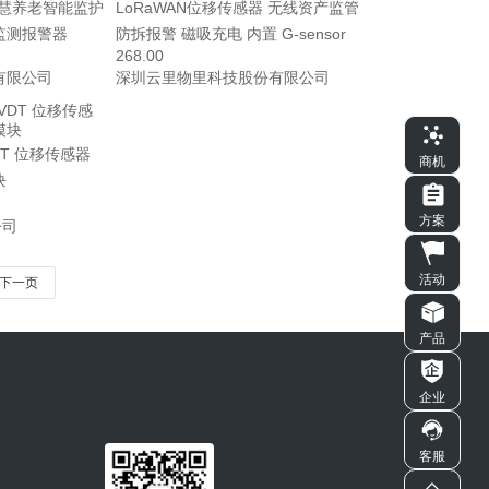
智慧养老智能监护
LoRaWAN位移传感器 无线资产监管
监测报警器
防拆报警 磁吸充电 内置 G-sensor
268.00
有限公司
深圳云里物里科技股份有限公司
VDT 位移传感器
商机
块
方案
公司
活动
下一页
产品
企业
客服