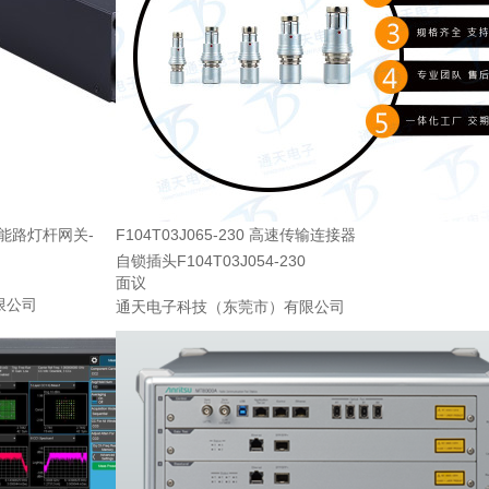
能路灯杆网关-
F104T03J065-230 高速传输连接器
自锁插头F104T03J054-230
面议
限公司
通天电子科技（东莞市）有限公司