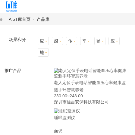
AIoT库首页
-
产品库
场景和分类：
应用场景
感知层
传输层
平台层
辅助产品与材料
应用终端
地址选择
推广产品
老人定位手表电话智能血压心率健康监
测手环智慧养老
230.00~248.00
深圳市佳吉安保科技有限公司
睡眠监测仪
面议