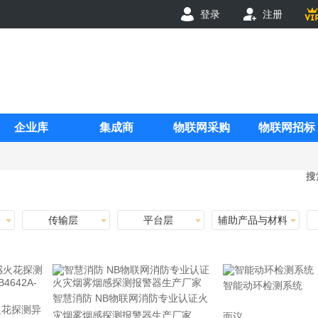
登录
注册
企业库
集成商
物联网采购
物联网招标
搜
传输层
平台层
辅助产品与材料
智能动环检测系统
智慧消防 NB物联网消防专业认证火
火花探测异
灾烟雾烟感探测报警器生产厂家
面议