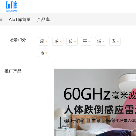
AIoT库首页
-
产品库
场景和分类：
应用场景
感知层
传输层
平台层
辅助产品与材料
应用终端
地址选择
推广产品