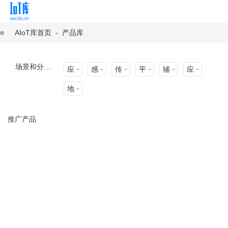
AIoT库首页
-
产品库
场景和分类：
应用场景
感知层
传输层
平台层
辅助产品与材料
应用终端
地址选择
推广产品