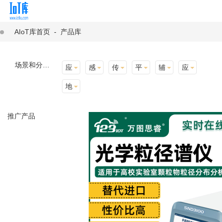
AIoT库首页
-
产品库
场景和分类：
应用场景
感知层
传输层
平台层
辅助产品与材料
应用终端
地址选择
推广产品