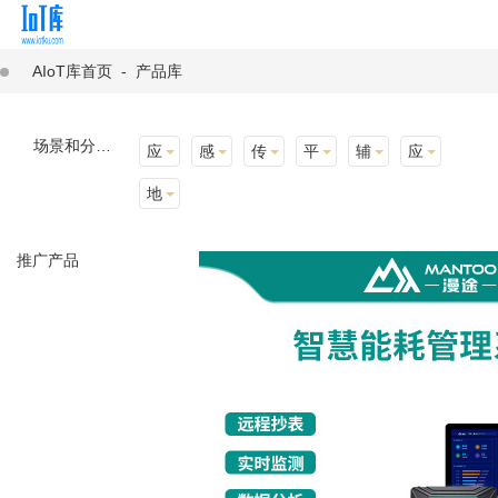
AIoT库首页
-
产品库
场景和分类：
应用场景
感知层
传输层
平台层
辅助产品与材料
应用终端
地址选择
推广产品