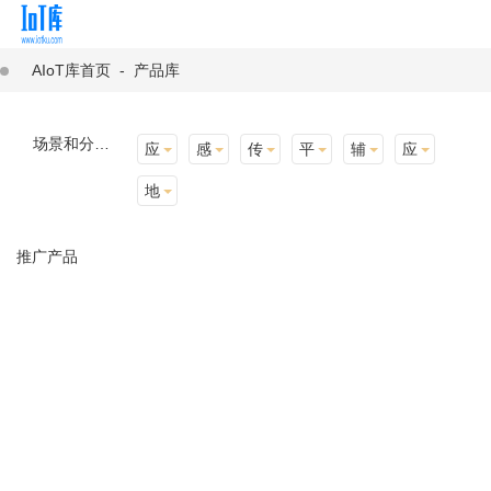
AIoT库首页
-
产品库
场景和分类：
应用场景
感知层
传输层
平台层
辅助产品与材料
应用终端
地址选择
推广产品