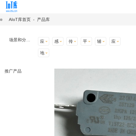
AIoT库首页
-
产品库
场景和分类：
应用场景
感知层
传输层
平台层
辅助产品与材料
应用终端
地址选择
推广产品