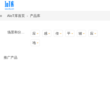
AIoT库首页
-
产品库
场景和分类：
应用场景
感知层
传输层
平台层
辅助产品与材料
应用终端
地址选择
推广产品