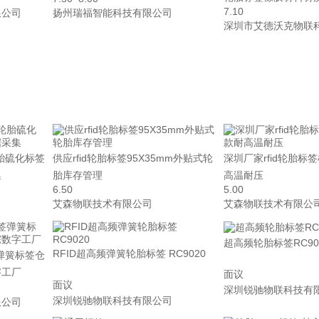
7.10
限公司
扬州瑞福智能科技有限公司
深圳市艾德沃克物联
胎硫化标签
供应rfid轮胎标签95X35mm外贴式轮
深圳厂家rfid轮胎标
集
胎库存管理
高温耐压
6.50
5.00
艾森物联技术有限公司
艾森物联技术有限公
超高频轮胎标签RC902
RFID超高频弹簧轮胎标签 RC9020
弹簧标签仓
字工厂
面议
面议
深圳锐驰物联科技有
深圳锐驰物联科技有限公司
限公司