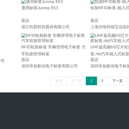
通用标签Junmp E53
轮胎RFID标签-植入
面议
面议
浙江钧普科技股份有限公司
上海仪电特镭宝信息
RFID轮胎标签 车辆管理电子标签 汽
UHF超高频H3芯片
车轮胎管理标签
签,rfid汽车植入式
面议
面议
公司
深圳市创新佳电子标签有限公司
深圳市创新佳电子标
首页
上一页
1
2
下一页