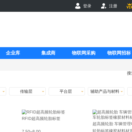
登录
注册
企业库
集成商
物联网采购
物联网招标
搜
传输层
平台层
辅助产品与材料
RFID超高频轮胎标签
超高频轮胎 车辆管理
轮胎标签橡胶材料材
7.50~8.00