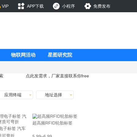
VIP
APP下载
小程序
免费发布
物联网活动
星图研究院
索
点此发需求，厂家直接联系你
free
应用终端
地址选择
超高频RFID轮胎标签
电子标签 汽车
质可弯折
5.99~6.99