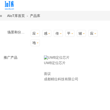
AIoT库首页
-
产品库
场景和分类：
应用场景
感知层
传输层
平台层
辅助产品与材料
应用终端
地址选择
推广产品
UWB定位芯片
面议
成都精位科技有限公司