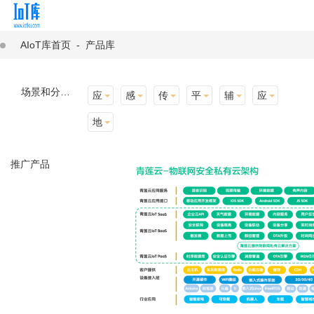
AIoT库首页
-
产品库
场景和分类：
应用场景
感知层
传输层
平台层
辅助产品与材料
应用终端
地址选择
推广产品