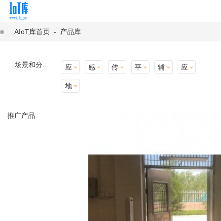
AIoT库首页
-
产品库
场景和分类：
应用场景
感知层
传输层
平台层
辅助产品与材料
应用终端
地址选择
推广产品