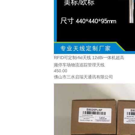
RFID可定制rfid天线 12dBi一体机超高
频停车场物流追踪管理天线
450.00
佛山市三水启瑞天通讯有限公司