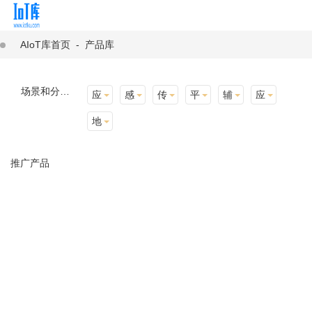
AIoT库首页
-
产品库
场景和分类：
应用场景
感知层
传输层
平台层
辅助产品与材料
应用终端
地址选择
推广产品