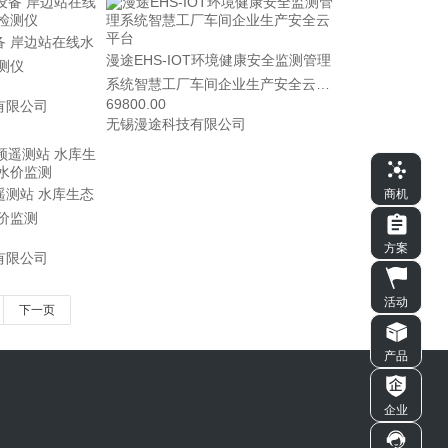
备 岸边站在线水
漫途EHS-IOT环境健康安全监测管理
测仪
系统智慧工厂车间企业生产安全云平
69800.00
有限公司
台
无锡漫途科技有限公司
遥测站 水库生态
商机
价监测
方案
有限公司
活动
下一页
产品
企业