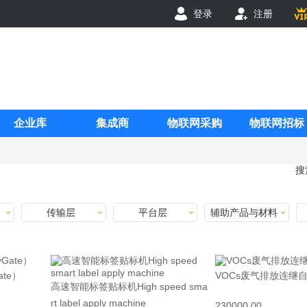
登录
注册
企业库
集成商
物联网采购
物联网招标
搜
传输层
平台层
辅助产品与材料
te）
VOCs废气排放连继
高速智能标签贴标机High speed sma
rt label apply machine
230000.00