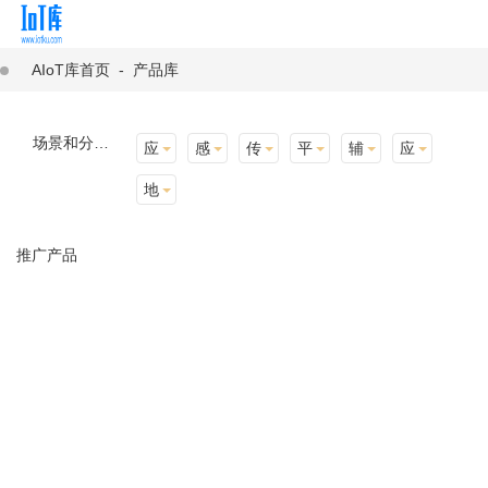
AIoT库首页
-
产品库
场景和分类：
应用场景
感知层
传输层
平台层
辅助产品与材料
应用终端
地址选择
推广产品