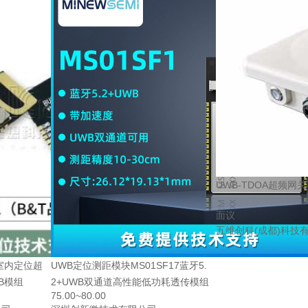
UWB-TDOA超频网关
面议
五维创科(成都)科技
 室内定位超
UWB定位测距模块MS01SF17蓝牙5.
B模组
2+UWB双通道高性能低功耗透传模组
75.00~80.00