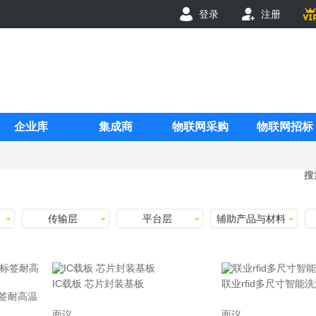
登录
注册
企业库
集成商
物联网采购
物联网招标
搜
传输层
平台层
辅助产品与材料
IC载板 芯片封装基板
联业rfid多尺寸智能
标签耐高温
面议
面议