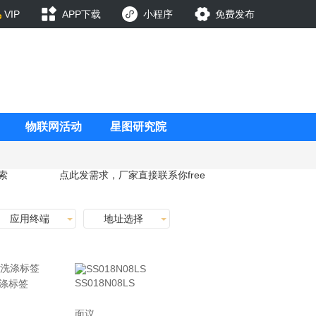
VIP
APP下载
小程序
免费发布
物联网活动
星图研究院
索
点此发需求，厂家直接联系你
free
应用终端
地址选择
SS018N08LS
洗涤标签
面议