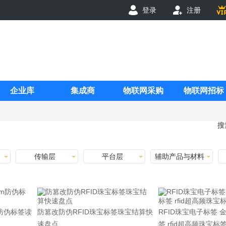
登录
注册
企业库
集成商
物联网采购
物联网招标
搜
传输层
平台层
辅助产品与材料
m防伪标签读
防篡改防伪RFID珠宝标签珠宝结算快
RFID珠宝电子标签 
速盘点
签 rfid超高频珠宝标