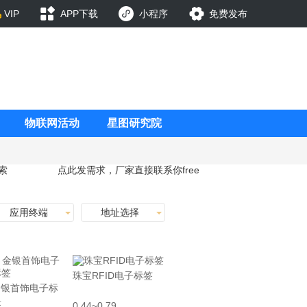
VIP
APP下载
小程序
免费发布
物联网活动
星图研究院
索
点此发需求，厂家直接联系你
free
应用终端
地址选择
珠宝RFID电子标签
金银首饰电子标
签
0.44~0.79