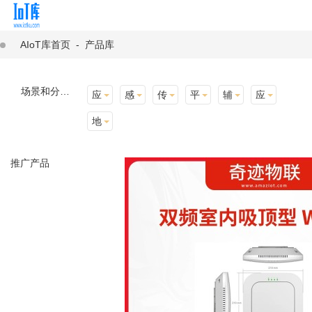
AIoT库首页
-
产品库
场景和分类：
应用场景
感知层
传输层
平台层
辅助产品与材料
应用终端
地址选择
推广产品