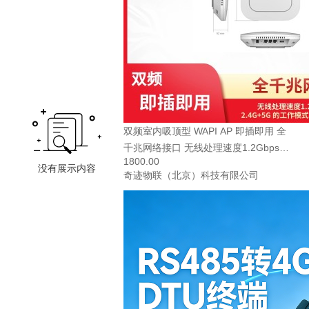
双频室内吸顶型 WAPI AP 即插即用 全
千兆网络接口 无线处理速度1.2Gbps
1800.00
双频设计 2.4G+5G 的工作模式 无线标
奇迹物联（北京）科技有限公司
准—802.11ax