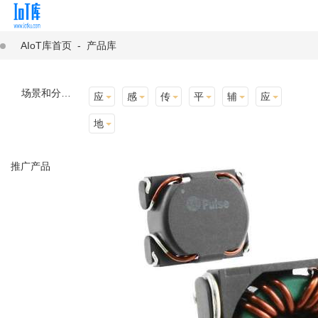
AIoT库首页
-
产品库
场景和分类：
应用场景
感知层
传输层
平台层
辅助产品与材料
应用终端
地址选择
推广产品