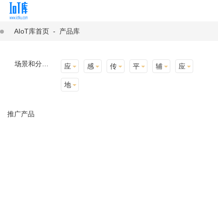
AIoT库首页
-
产品库
场景和分类：
应用场景
感知层
传输层
平台层
辅助产品与材料
应用终端
地址选择
推广产品