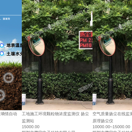
业墒情自动
工地施工环境颗粒物浓度监测仪 扬尘
空气质量扬尘在线监
监测站
原理扬尘仪
15000.00
10000.00~15000.00