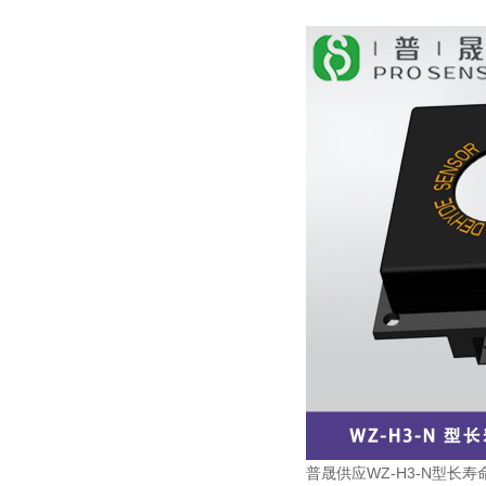
普晟供应WZ-H3-N型长