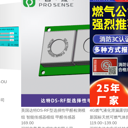
-OU
公司
英国达特DS-RF型选择性甲醛检测模
4G燃气液化泄漏露
组 智能传感器模组 甲醛传感器
新国标天然可燃气体
169.00
119.00~139.00