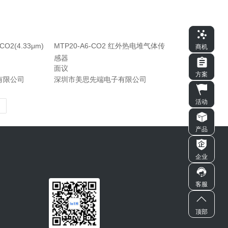
O2(4.33μm)
MTP20-A6-CO2 红外热电堆气体传
商机
感器
面议
方案
有限公司
深圳市美思先端电子有限公司
活动
产品
企业
客服
顶部