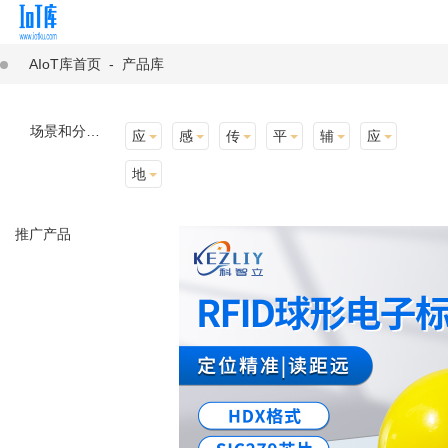
AIoT库首页
-
产品库
场景和分类：
应用场景
感知层
传输层
平台层
辅助产品与材料
应用终端
地址选择
推广产品