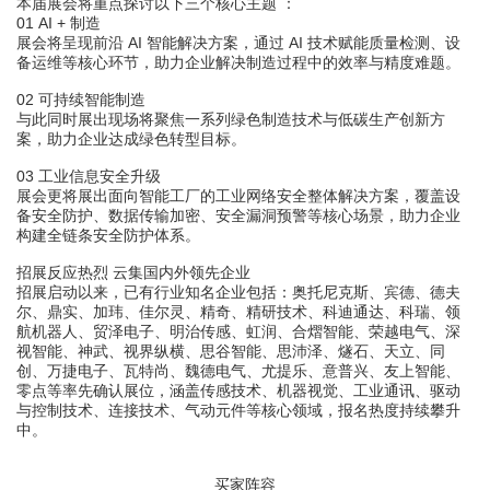
本届展会将重点探讨以下三个核心主题
：
01
AI + 制造
展会将呈现前沿
AI 智能解决方案，通过 AI 技术赋能质量检测、设
备运维等核心环节，助力企业解决制造过程中的效率与精度难题。
02 可持续智能制造
与此同时展出现场将聚焦一系列绿色制造技术与低碳生产创新方
案，助力企业达成绿色转型目标。
03 工业信息安全升级
展会更将展出面向智能工厂的工业网络安全整体解决方案，覆盖设
备安全防护、数据传输加密、安全漏洞预警等核心场景，助力企业
构建全链条安全防护体系。
招展反应热烈
云集国内外领先企业
招展启动以来，已有行业知名企业包括：
奥托尼克斯、宾德、德夫
尔、鼎实、加玮、佳尔灵、精奇、精研技术、科迪通达、科瑞、领
航机器人、贸泽电子、明治传感、虹润、合熠智能、荣越电气、深
视智能、神武、视界纵横、思谷智能、思沛泽、燧石、天立、同
创、万捷电子、瓦特尚、魏德电气、尤提乐、意普兴、友上智能、
零点
等率先确认展位，涵盖传感技术、机器视觉、工业通讯、驱动
与控制技术、连接技术、气动元件等核心领域，报名热度持续攀升
中。
买家阵容