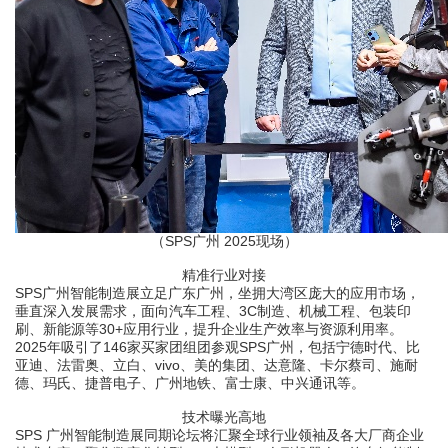
（
SPS
广州
2025
现场）
精准行业对接
SPS
广州智能制造展立足广东广州，坐拥大湾区庞大的应用市场，
垂直深入发展需求，面向
汽车工程、
3C
制造、机械工程、包装印
刷、新能源
等
30+
应用行业，提升企业生产效率与资源利用率。
2025
年吸引了
146
家买家团组团参观
SPS
广州，包括宁德时代、比
亚迪、法雷奥、立白、
vivo
、美的集团、达意隆、卡尔蔡司、施耐
德、玛氏、捷普电子、广州地铁、富士康、中兴通讯等。
技术曝光高地
SPS
广州智能制造展同期论坛将汇聚全球行业领袖及各大厂商企业