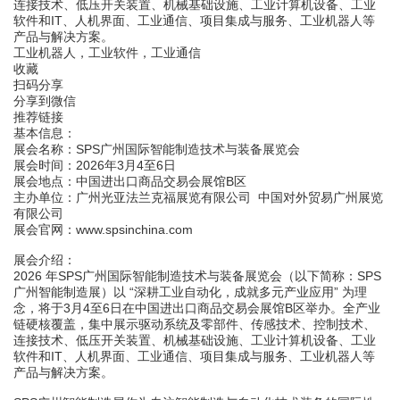
连接技术、低压开关装置、机械基础设施、工业计算机设备、工业
软件和IT、人机界面、工业通信、项目集成与服务、工业机器人等
产品与解决方案。
工业机器人，工业软件，工业通信
收藏
扫码分享
分享到微信
推荐链接
基本信息：
展会名称：SPS广州国际智能制造技术与装备展览会
展会时间：
2026
年
3月4至6日
展会地点：中国进出口商品交易会展馆
B
区
主办单位：广州光亚法兰克福展览有限公司
中国对外贸易广州展览
有限公司
展会官网：
www.spsinchina.com
展会介绍：
2026 年SPS广州国际智能制造技术与装备展览会（以下简称：SPS
广州智能制造展）以
“
深耕工业自动化，成就多元产业应用
”
为理
念，将于
3
月
4
至
6
日
在
中国进出口商品交易会展馆
B
区
举办。全产业
链硬核覆盖，集中展示驱动系统及零部件、传感技术、控制技术、
连接技术、低压开关装置、机械基础设施、工业计算机设备、工业
软件和IT、人机界面、工业通信、项目集成与服务、工业机器人等
产品与解决方案。