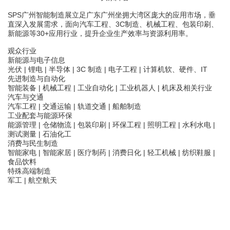
SPS
广州智能制造展立足广东广州坐拥大湾区庞大的应用市场，垂
直深入发展需求，面向汽车工程、
3C
制造、机械工程、包装印刷、
新能源等
30+
应用行业，提升企业生产效率与资源利用率。
观众行业
新能源与电子信息
光伏
|
锂电
|
半导体
| 3C
制造
|
电子工程
|
计算机软、硬件、
IT
先进制造与自动化
智能装备
|
机械工程
|
工业自动化
|
工业机器人
|
机床及相关行业
汽车与交通
汽车工程
|
交通运输
|
轨道交通
|
船舶制造
工业配套与能源环保
能源管理
|
仓储物流
|
包装印刷
|
环保工程
|
照明工程
|
水利水电
|
测试测量
|
石油化工
消费与民生制造
智能家电
|
智能家居
|
医疗制药
|
消费日化
|
轻工机械
|
纺织鞋服
|
食品饮料
特殊高端制造
军工
|
航空航天