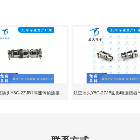
金属航空插头Y8C-2ZJB1高速传输连接器Y8C-2ZKB1