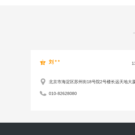
1
刘 * *
1
北京市海淀区苏州街18号院2号楼长远天地大厦
010-82628080