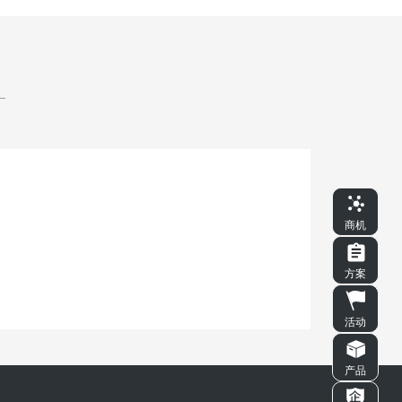
商机
方案
活动
产品