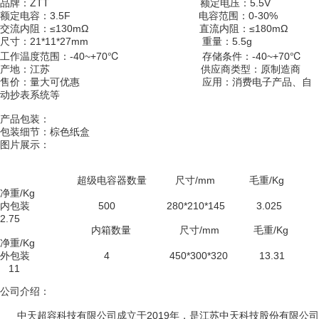
品牌：ZTT 额定电压：5.5V
额定电容：3.5F 电容范围：0-30%
交流内阻：≤130mΩ 直流内阻：≤180mΩ
尺寸：21*11*27mm 重量：5.5g
工作温度范围：-40~+70℃ 存储条件：-40~+70℃
产地：江苏 供应商类型：原制造商
售价：量大可优惠 应用：消费电子产品、自
动抄表系统等
产品包装：
包装细节：棕色纸盒
图片展示：
超级电容器数量 尺寸/mm 毛重/Kg
净重/Kg
内包装 500 280*210*145 3.025
2.75
内箱数量 尺寸/mm 毛重/Kg
净重/Kg
外包装 4 450*300*320 13.31
11
公司介绍：
中天超容科技有限公司成立于2019年，是江苏中天科技股份有限公司