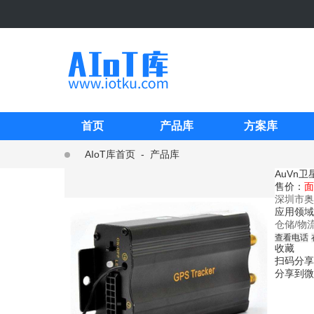
首页
产品库
方案库
AIoT库首页
-
产品库
AuVn
售价：
面
深圳市奥
应用领域
仓储/物
查看电话
收藏
扫码分享
分享到微