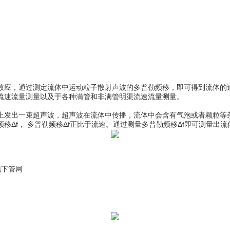
效应
，通过测定流体中运动粒子散射声波的多普勒频移，即可得到流体的
流速流量测量以及于各种满管和非满管明渠流速流量测量。
上发出一束超声波，超声波在流体中传播，流体中会含有气泡或者颗粒等
Δf， 多普勒频移Δf正比于流速。通过测量多普勒频移Δf即可测量出流
地下管网