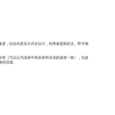
速度，结合内置压力式水位计，利用速度面积法，即可测
杂质（可以认为流体中的杂质和水流的速度一致），当超
体的流速。