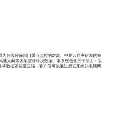
也成为各级环保部门
重点
监控的对象
。中易云
自主研发
的室
包含三个层面：采
，风速风向等各项
室外环境数据。本系统
并将数据远传至云端
，客户
便可以
通过
易云系统的
电脑网