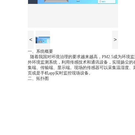
<
>
一、系统概要
随着我国对环境治理
的
要求越来越高，
PM2.5成为环
外
环境监测系统，利用传感技术和
通讯
设备，实现
扬尘的
集端、传输端、显示端。
现
场的
传感器
可以采集温湿度、
实
时监控现场设备
。
页或是手机
app
二、
拓扑图