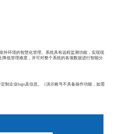
室外环境
的智慧化管理。系统具
有
远程监测功能，
实现现
上降低管理难度，并可对整个系统的各项数据进行智能分
持
。
（演示账号不具备操作功能，如需
定制企业
logo及信息