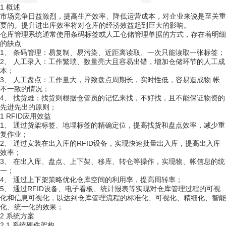
1
概述
市场
，
、
，
竞争日益激烈
提高生产效率
降低运营成本
对企业来说是至关重
。
。
要的
提升进出库效率将对仓库的经济效益起到巨大的影响
，
仓库管理系统通常使用条码标签或人工仓储管理单据的方式
存在着明细
的缺点
1、
条码管理：易复制、易污染、近距离读取、一次只能读取一张标签；
2、
：
、
，
人工录入
工作繁琐
数量亮大且容易出错
增加仓储环节的人工成
；
本
3、
：
，
，
，
人工盘点
工作量大
导致盘点周期长
实时性低
容易造成物
帐
不一致的情况；
4、
：
则
，不好找，且不能保证物资的
找货难
找货
根据仓管员的记忆来找
先进先出的原则；
1
R
FID
应用效益
1、
通过货架标签、地埋标签的精确定位，提高找货和盘点效率，减少重
复作业；
2、
R
FID
，
，
通过安装在出入库的
设备
实现快速批量出入库
提高出入库
；
效率
3、
在出入库、盘点、上下架、移库、转仓等操作，实现物、帐信息的统
一；
4、
策略
，
；
通过上下架
优化仓库空间的利用率
提高周转率
5、
R
FID
、
、
通过
设备
电子看板
统计报表等实现对仓库管理过程的可视
，
、
、
、
化和信息可视化
以达到仓库管理流程的标准化
可视化
精细化
智能
、
；
化
统一化的效果
2
系统方案
2.1
系统硬件
架构