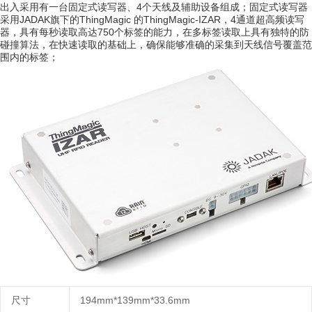
出入采用
4
有一台固定式读写器
、
个天线及辅助设备组成
；固定式读写器
采用
J
ADAK
ThingMagic
ThingMagic
-
IZAR
4
旗下
的
的
，
通道超高频读写
7
50
，
器，具有每秒读取高达
个标签的能力
在多标签读取上具有独特的防
，
，
碰撞算法
在快速读取的基础上
确保能够准确的采集到天线信号覆盖范
；
围内的标签
尺寸
1
94mm
*
139mm
*
33.6mm