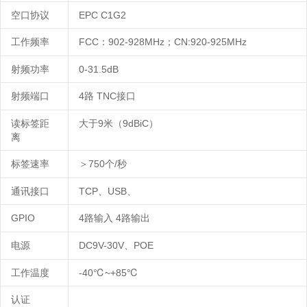
空口协议
E
PC C1G2
工作频率
F
CC
9
02
-
928MHz
C
N:920-925MHz
：
；
射频功率
0-
31.5dB
射频端口
4
TNC
路
接口
读标签距
9
9d
BiC
）
大于
米（
离
标签速率
7
50
/
＞
个
秒
通讯接口
TCP
、
USB
、
G
PIO
4
4
路输入
路输出
电源
DC9V-30V
P
OE
、
工作温度
-
40
℃
~+
85℃
认证