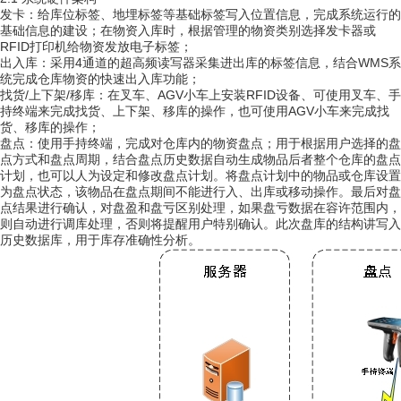
：给库位标签、地埋标签等基础标签写入位置信息，完成系统运行的
发卡
基础信息的建设；在物资入库时，
根据管理的物资类别选择
发卡器或
R
FID
；
打印机给物资发放电子标签
4
W
MS
出入库
：采用
通道的超高频读写器采集进出库的标签信息，结合
系
；
统完成仓库物资的快速出入库功能
/
/
AGV
R
FID
找货
上下架
移库：在叉车、
小车上安装
设备
、可使用叉车、手
A
GV
持终端来完成找货、上下架、移库的操作，也可使用
小车来完成找
、
；
货
移库的操作
：使用手持终端，完成对仓库内的物资盘点；用于根据用户选择的盘
盘点
点方式和盘点周期，结合盘点历史数据自动生成物品后者整个仓库的盘点
计划，也可以人为设定和修改盘点计划。将盘点计划中的物品或仓库设置
为盘点状态，该物品在盘点期间不能进行入、出库或移动操作。最后对盘
点结果进行确认，对盘盈和盘亏区别处理，如果盘亏数据在容许范围内，
则自动进行调库处理，否则将提醒用户特别确认。此次盘库的结构讲写入
历史数据库，用于库存准确性分析。