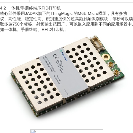
4.2
/
/
RFID
一体机
手册终端
打印机
J
ADAK
Thin
gM
agic
M
6E-Micro
，
核心部件采用
旗下的
的
模组
具有多协
、
、
、
，
议
高性能
稳定性高
识别速度快的超高频射频识别模块
每秒可以读
7
50
、
、
,
取多达
个标签
射频输出范围广
可以嵌入应用到不同的应用场景中
、
R
FID
；
如一体机
手册终端
、
打印机