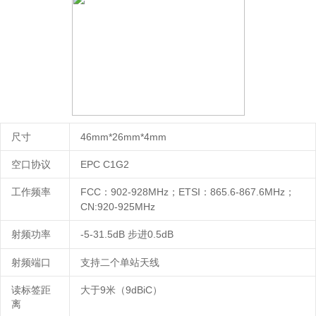
尺寸
46mm
*
26mm
*
4mm
空口协议
E
PC C1G2
工作频率
F
CC
9
02
-
928MHz
E
TSI
8
65.6-867.6MHz
：
；
：
；
C
N:920-925MHz
射频功率
-
5
-
31.5dB
0
.5dB
步进
射频端口
支持二个单站天线
读标签距
大于
9
9d
BiC
）
米（
离