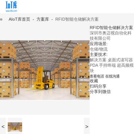
AIoT库首页
-
方案库
-
RFID智能仓储解决方案
RFID智能仓储解决方案
深圳市奥迈视自动化科
技有限公司
应用场景:
仓储/物流
主要技术:
解决方案
桌面式读写器
PDA
手持终端
超高频模
块
查看电话
在线沟通
收藏
扫码分享
分享到微信
<
>