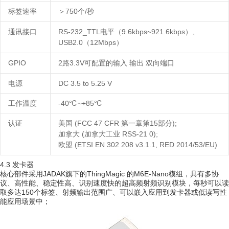
标签速率
7
50
/
＞
个
秒
通讯接口
RS-232_TTL
9
.6kbps
~
921.6kbps
）、
电平（
USB2.0
1
2Mbps
）
（
G
PIO
2
3
.3V
双向端口
路
可配置的输入
输出
电源
DC 3.5 to 5.25 V
工作温度
-
40
℃
~+
85℃
认证
(FCC 47 CFR
15
);
美国
第一章第
部分
(
RSS-21 0);
加拿大
加拿大工业
(ETSI EN 302 208 v3.1.1, RED 2014/53/EU)
欧盟
4.3
发卡器
J
ADAK
Thin
gM
agic
M
6E-
Nano
，
核心部件采用
旗下的
的
模组
具有多协
、
、
、
，
议
高性能
稳定性高
识别速度快的超高频射频识别模块
每秒可以读
150
、
、
取多达
个标签
射频输出范围广
可以嵌入应用到发卡器或低读写性
；
能应用场景中