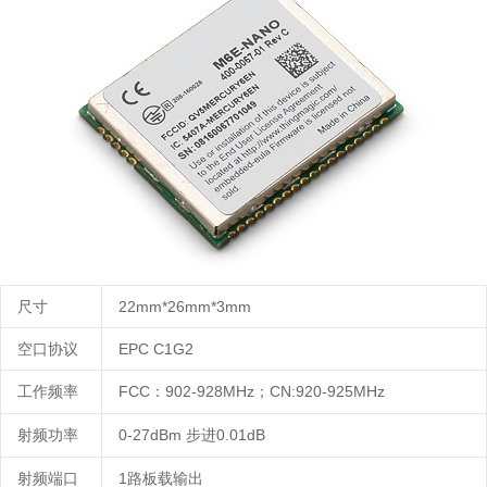
尺寸
22mm
*
26mm
*
3mm
空口协议
E
PC C1G2
工作频率
F
CC
9
02
-
928MHz
C
N:920-925MHz
：
；
射频功率
0-
27dBm
0
.01dB
步进
射频端口
1
路板载输出