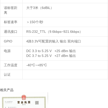
读标签距
大于
3
米（
6
d
BiL
）
离
标签速率
＞
150
/
个
秒
通讯接口
RS-232_TTL
9
.6kbps
~
921.6kbps
）
（
G
PIO
4
3
.3V
双向端口
路
可配置的输入
输出
电源
DC 3.3 to 5.25 V +25 dBm
输出
DC 3.7 to 5.25 V +27 dBm
输出
工作温度
-
40
℃
~+
85℃
认证
相关产品