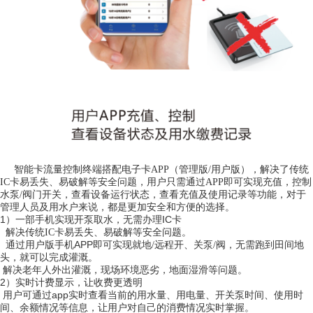
智能卡流量控制终端
搭配电子卡
APP
（管理版
/
用户版），解决了传统
用户
IC
卡易丢失、易破解等安全问题，
只需通过
APP
即可实现充值，控制
，查看充值及使用记录等功能，对于
水泵
/
阀门开关，查看设备运行状态
管理人员及用水户来说，都是更加安全和方便的选择。
1）
IC
一部手机实现开泵取水，无需办理
卡
解决传统
IC
卡易丢失、易破解等安全问题。
APP
通过用户版手机
即可实现就地
/
远程开、关泵
/
阀，无需跑到田间地
头，就可以完成灌溉。
解决老年人外出灌溉，现场环境恶劣，地面湿滑等问题。
2）
实时计费显示，让收费更透明
app
用户可通过
实时查看当前的用水量、用电量、开关泵时间、使用时
间、余额情况等信息，让用户对自己的消费情况实时掌握。