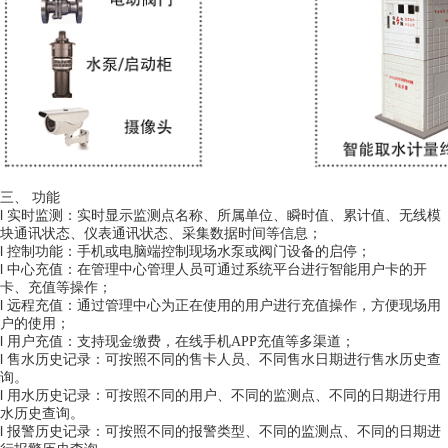
三、
功能
l
实时监测
：
实时显示监测点名称、所属单位、瞬时值、累计值、无线模
块通讯状态、仪表通讯状态、采集数据时间等信息；
l
控制功能
：
手机或电脑端控制现场水泵或阀门设备的启停；
l
中心充值
：
在管理中心管理人员可通过系统平台进行智能用户卡的开
卡、充值等操作；
l
远程充值
：
通过管理中心为正在使用的用户进行充值操作，方便现场用
户的使用；
l
用户充值：
支持现金缴费，在线手机
APP
充值等多渠道；
l
售水历史记录
：
可按照不同的售卡人员、不同售水日期进行售水历史查
询。
l
用水历史记录
：
可按照不同的用户、不同的监测点、不同的日期进行用
水历史查询。
l
报警历史记录
：
可按照不同的报警类型、不同的监测点、不同的日期进