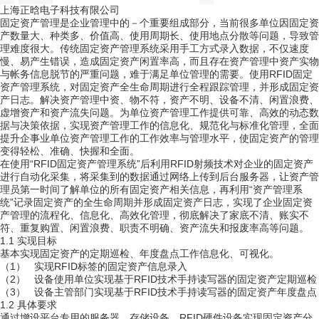
上海正晗电子科技有限公司
固定资产管理是企业管理中的－个重要组成部分，当前很多单位因固定资
产数量大、种类多、价值高、使用周期长、使用地点分散等问题，导致管
理难度很大。传统固定资产管理系统采用手工方式录入数据，不仅速度
慢、易产生错误，造成固定资产闲置率高，而且存在资产管理中资产实物
与帐务信息脱节的严重问题，难于满足单位管理的需要。使用
RFID
固定
资产管理系统，对固定资产全生命周期进行全程跟踪管理，并形成固定资
产日志。解决资产管理中资、物不符，资产不明、设备不清、闲置浪费、
虚增资产和资产流失问题。为单位资产管理工作提供可靠、高效的动态数
据与决策依据，实现资产管理工作的信息化、规范化与标准化管理，全面
提升企事业单位资产管理工作的工作效率与管理水平，使固定资产的管理
变得轻松、准确、快握和全面。
在使用“
RFID
固定资产管理系统”后利用
RFID
射频技术对企业的固定资产
进行自动化采集，将采集到的数据通过网络上传到后台服务器，让资产管
理员第一时间了解单位的所有固定资产相关信息，再利用“资产管理系
统”记录固定资产的全生命周期并形成固定资产日志，实现了企业固定资
产管理的流程化、信息化、高效化管理，彻底解决了家底不清、账实不
符、重复购置、闲置浪费、职责不明确、资产流失和报废率高等问题。
1.1
实现目标
基本实现固定资产的定期巡检、年度盘点工作信息化、可视化。
（1）
实现
RFID
标签的固定资产信息录入
（2）
设备使用单位实现基于
RFID
技术手持读写器的固定资产定期巡检
（3）
设备主管部门实现基于
RFID
技术手持读写器的固定资产年度盘点
1.2
具体要求
通过增设平台专用的服务器、存储设备、
RFID
硬件设备实现固定资产分