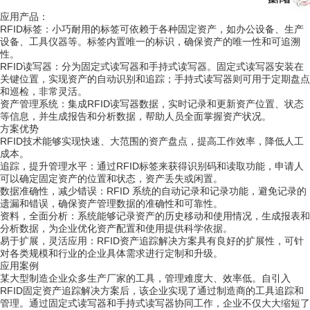
应用产品：
RFID标签
：小巧耐用的标签可依赖于各种固定资产，如办公设备、生产
设备、工具仪器等。标签内置唯一的标识，确保资产的唯一性和可追溯
性。
RFID读写器
：分为固定式读写器和手持式读写器。固定式读写器安装在
关键位置，实现资产的自动识别和追踪；手持式读写器则可用于定期盘点
和巡检，非常灵活。
资产管理系统
：集成RFID读写器数据，实时记录和更新资产位置、状态
等信息，并生成报告和分析数据，帮助人员全面掌握资产状况。
方案优势
RFID技术能够实现快速、大范围的资产盘点，提高工作效率，降低人工
成本
。
追踪，提升管理水平
：通过RFID标签来获得识别码和读取功能，申请人
可以确定固定资产的位置和状态，资产丢失或闲置。
数据准确性，减少错误
：RFID 系统的自动记录和记录功能，避免记录的
遗漏和错误，确保资产管理数据的准确性和可靠性。
资料，全面分析
：系统能够记录资产的历史移动和使用情况，生成报表和
分析数据，为企业优化资产配置和使用提供科学依据。
易于扩展，灵活应用
：RFID资产追踪解决方案具有良好的扩展性，可针
对各类规模和行业的企业具体需求进行定制和升级。
应用案例
某大型制造企业众多生产厂家的工具，管理难度大、效率低。自引入
RFID固定资产追踪解决方案后，该企业实现了通过制造商的工具追踪和
管理。通过固定式读写器和手持式读写器协同工作，企业不仅大大缩短了